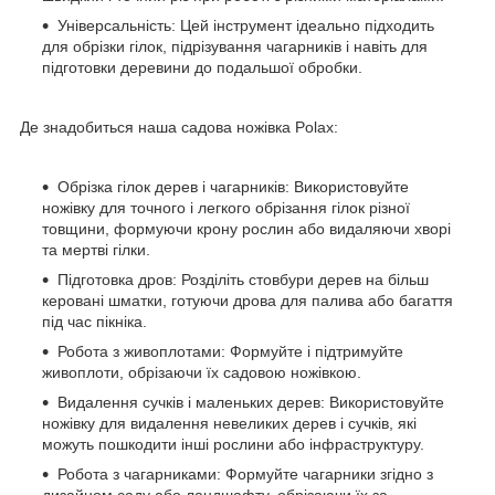
Універсальність: Цей інструмент ідеально підходить
для обрізки гілок, підрізування чагарників і навіть для
підготовки деревини до подальшої обробки.
Де знадобиться наша садова ножівка Polax:
Обрізка гілок дерев і чагарників: Використовуйте
ножівку для точного і легкого обрізання гілок різної
товщини, формуючи крону рослин або видаляючи хворі
та мертві гілки.
Підготовка дров: Розділіть стовбури дерев на більш
керовані шматки, готуючи дрова для палива або багаття
під час пікніка.
Робота з живоплотами: Формуйте і підтримуйте
живоплоти, обрізаючи їх садовою ножівкою.
Видалення сучків і маленьких дерев: Використовуйте
ножівку для видалення невеликих дерев і сучків, які
можуть пошкодити інші рослини або інфраструктуру.
Робота з чагарниками: Формуйте чагарники згідно з
дизайном саду або ландшафту, обрізаючи їх за