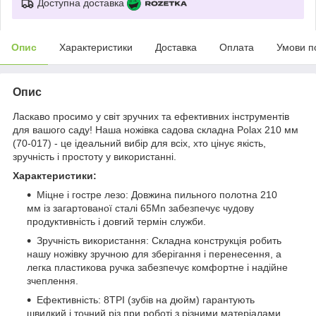
Доступна доставка
Опис
Характеристики
Доставка
Оплата
Умови п
Опис
Ласкаво просимо у світ зручних та ефективних інструментів
для вашого саду! Наша ножівка садова складна Polax 210 мм
(70-017) - це ідеальний вибір для всіх, хто цінує якість,
зручність і простоту у використанні.
Характеристики:
Міцне і гостре лезо: Довжина пильного полотна 210
мм із загартованої сталі 65Mn забезпечує чудову
продуктивність і довгий термін служби.
Зручність використання: Складна конструкція робить
нашу ножівку зручною для зберігання і перенесення, а
легка пластикова ручка забезпечує комфортне і надійне
зчеплення.
Ефективність: 8TPI (зубів на дюйм) гарантують
швидкий і точний різ при роботі з різними матеріалами.