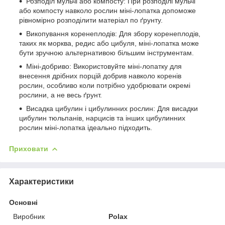
Розподіл мульчі або компосту: При розподілі мульчі
або компосту навколо рослин міні-лопатка допоможе
рівномірно розподілити матеріал по ґрунту.
Викопування коренеплодів: Для збору коренеплодів,
таких як морква, редис або цибуля, міні-лопатка може
бути зручною альтернативою більшим інструментам.
Міні-добриво: Використовуйте міні-лопатку для
внесення дрібних порцій добрив навколо коренів
рослин, особливо коли потрібно удобрювати окремі
рослини, а не весь ґрунт.
Висадка цибулин і цибулинних рослин: Для висадки
цибулин тюльпанів, нарцисів та інших цибулинних
рослин міні-лопатка ідеально підходить.
Приховати
Характеристики
Основні
Виробник
Polax