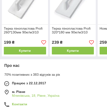
Терка пінопластова Profi
Терка пінопластова Profi
Ножи
260*130мм 90кг/м3/10
320*180 мм 90кг/м3/10
199
239
259
₴
₴
Купити
Купити
Про нас
70% позитивних з 383 відгуків за рік
Працює з 22.12.2017
м. Рівне
Млинівська, 18, Рівне, Україна
Контакти