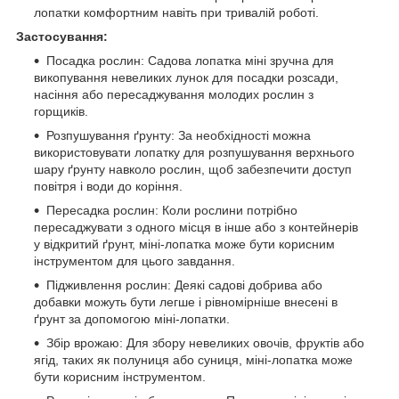
лопатки комфортним навіть при тривалій роботі.
Застосування:
Посадка рослин: Садова лопатка міні зручна для
викопування невеликих лунок для посадки розсади,
насіння або пересаджування молодих рослин з
горщиків.
Розпушування ґрунту: За необхідності можна
використовувати лопатку для розпушування верхнього
шару ґрунту навколо рослин, щоб забезпечити доступ
повітря і води до коріння.
Пересадка рослин: Коли рослини потрібно
пересаджувати з одного місця в інше або з контейнерів
у відкритий ґрунт, міні-лопатка може бути корисним
інструментом для цього завдання.
Підживлення рослин: Деякі садові добрива або
добавки можуть бути легше і рівномірніше внесені в
ґрунт за допомогою міні-лопатки.
Збір врожаю: Для збору невеликих овочів, фруктів або
ягід, таких як полуниця або суниця, міні-лопатка може
бути корисним інструментом.