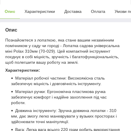
Опис
Характеристики
Доставка
Оплата
Умови п
Опис
Познайомтеся з лопаткою, яка стане вашим незамінним
помічником у саду чи городі - Лопатка садова універсальна
міні Polax 310мм (70-029). Цей компактний інструмент
поєднує в собі міцність, зручність і багатофункціональність,
щоб полегшити вашу роботу на землі.
Характеристики:
Матеріал робочої частини: Високоякісна сталь
забезпечує міцність і довговічність інструменту.
Матеріал ручки: Ергономічна пластикова ручка
забезпечує комфорт і надійне захоплення під час
роботи.
Довжина інструменту: Зручна довжина лопатки - 310
мм, дає змогу легко маневрувати у вузьких просторах і
здійснювати точні маніпуляції.
Вага: Легка вага всього 220 грам робить використання