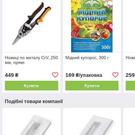
Ножиці по металу CrV, 250
Мідний купорос, 300 г
Ножи
мм, прямі
449
169
259
₴
₴/упаковка
Купити
Купити
Подібні товари компанії