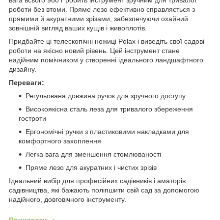
роботи без втоми. Пряме лезо ефективно справляється з
прямими й акуратними зрізами, забезпечуючи охайний
зовнішній вигляд ваших кущів і живоплотів.
Придбайте ці телескопічні ножиці Polax і виведіть свої садові
роботи на якісно новий рівень. Цей інструмент стане
надійним помічником у створенні ідеального ландшафтного
дизайну.
Переваги:
Регульована довжина ручок для зручного доступу
Високоякісна сталь леза для тривалого збереження
гостроти
Ергономічні ручки з пластиковими накладками для
комфортного захоплення
Легка вага для зменшення стомлюваності
Пряме лезо для акуратних і чистих зрізів
Ідеальний вибір для професійних садівників і аматорів
садівництва, які бажають поліпшити свій сад за допомогою
надійного, довговічного інструменту.
Приховати