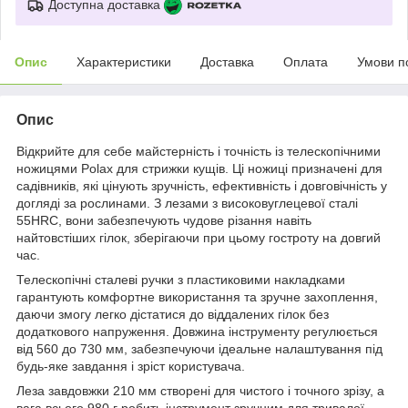
Доступна доставка
Опис
Характеристики
Доставка
Оплата
Умови п
Опис
Відкрийте для себе майстерність і точність із телескопічними
ножицями Polax для стрижки кущів. Ці ножиці призначені для
садівників, які цінують зручність, ефективність і довговічність у
догляді за рослинами. З лезами з високовуглецевої сталі
55HRC, вони забезпечують чудове різання навіть
найтовстіших гілок, зберігаючи при цьому гостроту на довгий
час.
Телескопічні сталеві ручки з пластиковими накладками
гарантують комфортне використання та зручне захоплення,
даючи змогу легко дістатися до віддалених гілок без
додаткового напруження. Довжина інструменту регулюється
від 560 до 730 мм, забезпечуючи ідеальне налаштування під
будь-яке завдання і зріст користувача.
Леза завдовжки 210 мм створені для чистого і точного зрізу, а
вага всього 980 г робить інструмент зручним для тривалої