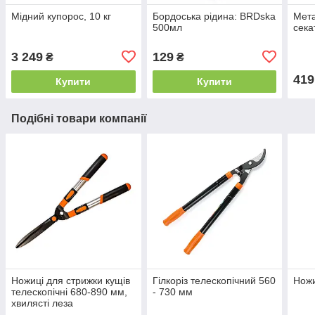
Мідний купорос, 10 кг
Бордоська рідина: BRDska
Мета
500мл
сека
3 249
129
₴
₴
419
Купити
Купити
Подібні товари компанії
Ножиці для стрижки кущів
Гілкоріз телескопічний 560
Ножи
телескопічні 680-890 мм,
- 730 мм
хвилясті леза