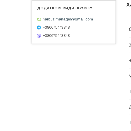
Х
harbuz.manager@gmail.com
+380675443848
+380675443848
В
В
М
Т
Т