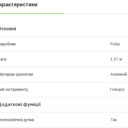
арактеристики
Основні
иробник
Polax
ага
1.57 кг
атеріал рукоятки
Алюміній
ип інструменту
Гілкоріз
Додаткові функції
елескопічна ручка
Так