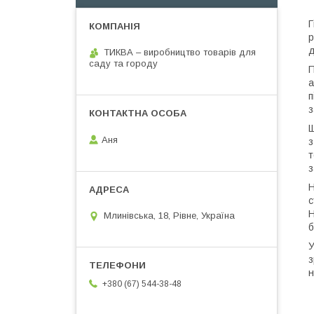
Г
р
д
ТИКВА – виробництво товарів для
саду та городу
П
а
п
з
Щ
Аня
з
т
з
Н
с
H
Млинівська, 18, Рівне, Україна
б
У
з
н
+380 (67) 544-38-48