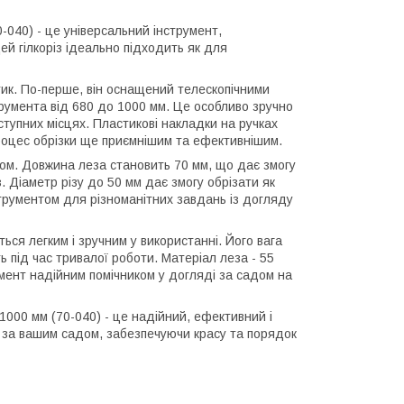
0-040) - це універсальний інструмент,
Цей гілкоріз ідеально підходить як для
тик. По-перше, він оснащений телескопічними
румента від 680 до 1000 мм. Це особливо зручно
оступних місцях. Пластикові накладки на ручках
роцес обрізки ще приємнішим та ефективнішим.
лом. Довжина леза становить 70 мм, що дає змогу
з. Діаметр різу до 50 мм дає змогу обрізати як
інструментом для різноманітних завдань із догляду
ься легким і зручним у використанні. Його вага
ь під час тривалої роботи. Матеріал леза - 55
умент надійним помічником у догляді за садом на
-1000 мм (70-040) - це надійний, ефективний і
 за вашим садом, забезпечуючи красу та порядок