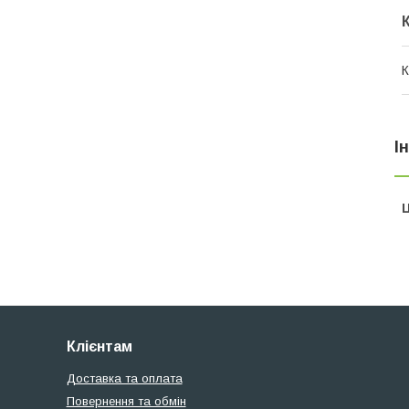
К
І
Ц
Клієнтам
Доставка та оплата
Повернення та обмін