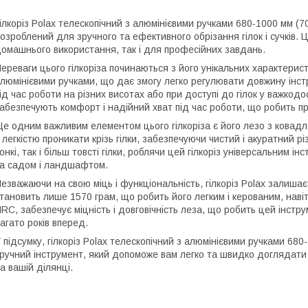
ілкоріз Polax телескопічний з алюмінієвими ручками 680-1000 мм (7
озроблений для зручного та ефективного обрізання гілок і сучків. 
омашнього використання, так і для професійних завдань.
ереваги цього гілкоріза починаються з його унікальних характерис
люмінієвими ручками, що дає змогу легко регулювати довжину інст
ід час роботи на різних висотах або при доступі до гілок у важкод
абезпечують комфорт і надійний хват під час роботи, що робить п
е одним важливим елементом цього гілкоріза є його лезо з ковад
 легкістю проникати крізь гілки, забезпечуючи чистий і акуратний рі
онкі, так і більш товсті гілки, роблячи цей гілкоріз універсальним 
а садом і ландшафтом.
езважаючи на свою міць і функціональність, гілкоріз Polax залишаєт
тановить лише 1570 грам, що робить його легким і керованим, навіт
RC, забезпечує міцність і довговічність леза, що робить цей інстр
агато років вперед.
 підсумку, гілкоріз Polax телескопічний з алюмінієвими ручками 680
ручний інструмент, який допоможе вам легко та швидко доглядати
а вашій ділянці.