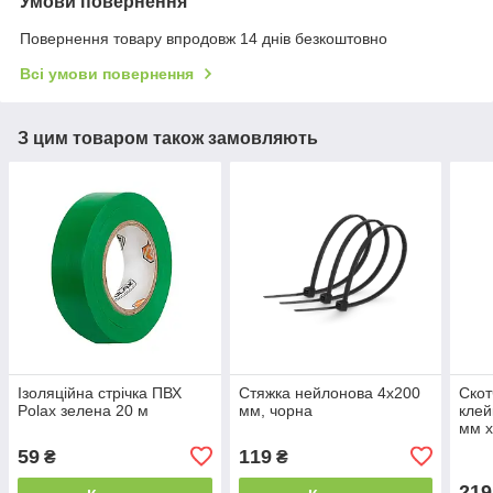
Умови повернення
Повернення товару впродовж 14 днів безкоштовно
Всі умови повернення
З цим товаром також замовляють
Ізоляційна стрічка ПВХ
Стяжка нейлонова 4х200
Скот
Polax зелена 20 м
мм, чорна
клей
мм х
59
119
₴
₴
219