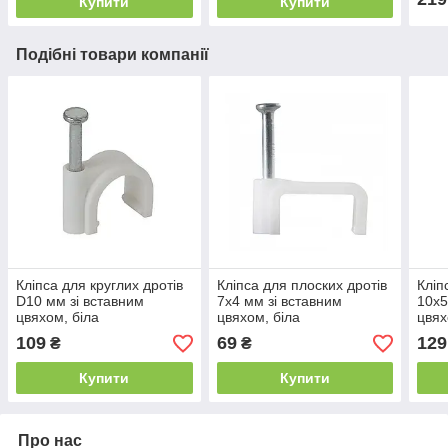
Купити
Купити
Подібні товари компанії
Кліпса для круглих дротів
Кліпса для плоских дротів
Кліп
D10 мм зі вставним
7х4 мм зі вставним
10х5
цвяхом, біла
цвяхом, біла
цвях
109
69
129
₴
₴
Купити
Купити
Про нас