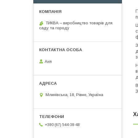
П
п
ТИКВА – виробництво товарів для
Ц
саду та городу
с
ф
З
д
з
Аня
Н
в
д
В
З
Млинівська, 18, Рівне, Україна
Х
+380 (67) 544-38-48