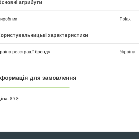
Основні атрибути
иробник
Polax
Користувальницькі характеристики
раїна реєстрації бренду
Україна
нформація для замовлення
іна:
89 ₴