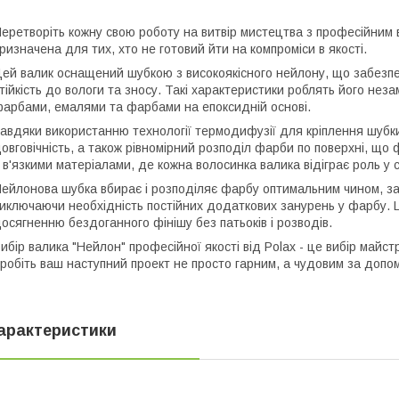
еретворіть кожну свою роботу на витвір мистецтва з професійним
ризначена для тих, хто не готовий йти на компроміси в якості.
ей валик оснащений шубкою з високоякісного нейлону, що забезпечує
тійкість до вологи та зносу. Такі характеристики роблять його не
арбами, емалями та фарбами на епоксидній основі.
авдяки використанню технології термодифузії для кріплення шубки 
овговічність, а також рівномірний розподіл фарби по поверхні, що
 в'язкими матеріалами, де кожна волосинка валика відіграє роль у 
ейлонова шубка вбирає і розподіляє фарбу оптимальним чином, за
иключаючи необхідність постійних додаткових занурень у фарбу. Ц
осягненню бездоганного фінішу без патьоків і розводів.
ибір валика "Нейлон" професійної якості від Polax - це вибір майстрів
робіть ваш наступний проект не просто гарним, а чудовим за допо
арактеристики