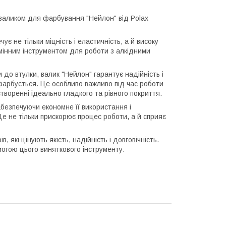
 валиком для фарбування "Нейлон" від Polax
 не тільки міцність і еластичність, а й високу
замінним інструментом для роботи з алкідними
до втулки, валик "Нейлон" гарантує надійність і
 фарбується. Це особливо важливо під час роботи
створенні ідеально гладкого та рівного покриття.
безпечуючи економне її використання і
е не тільки прискорює процес роботи, а й сприяє
, які цінують якість, надійність і довговічність.
могою цього виняткового інструменту.