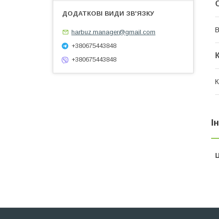
В
harbuz.manager@gmail.com
+380675443848
+380675443848
К
І
Ц