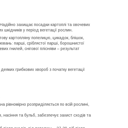
 Надійно захищає посадки картоплі та овочевих
их шкідників у період вегетації рослин.
тову картопляну попелицю, цикадок, блішок,
ювань: парші, сріблястої парші, борошнистої
вих гнилей, снігової плісняви ​​– результат
 деяких грибкових хвороб з початку вегетації
.
а рівномірно розприділяється по всій рослині,
, насіння та бульб, забезпечує захист сходів та