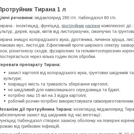
Протруйник Тирана 1 л
Діючі речовини:
імідаклоприд 280 г/л; тіабендазол 80 г/л.
ирана - інсектицид, фунгіцид,
протруйник
насіння
комплексної дії.
ультур, дерев, кущів, квітів від листогризучих, смокчучих та грунтов
ирана знищує колорадського жука, дротяника, личинок хруща, лис
лакових мух, листоїдів. Ефективний проти широкого спектру захвор
оси, різоктоніозу сходів, фузаріозних та гельмінтоспоріозних корене
постерігається через кілька годин після обробки.
Переваги препарату Тирана:
захист картоплі від колорадського жука, грунтових шкідників та
культури;
покращує якість та тривалість зберігання картоплі;
не шкідливий для навколишнього середовища та бджіл;
потрібно лиш 15 мл на 3 відра картоплі;
робочий розчин потрібно використовувати свіжоприготовленим
еханізм дії протруйника Тирана:
інсектицид імідаклоприд Тиран
абезпечуючи захист від шкідників під час вегетації.
унгіцид тіабендазол створює захисну оболонку на поверхні коренів
рожаю від грибкових інфекцій.