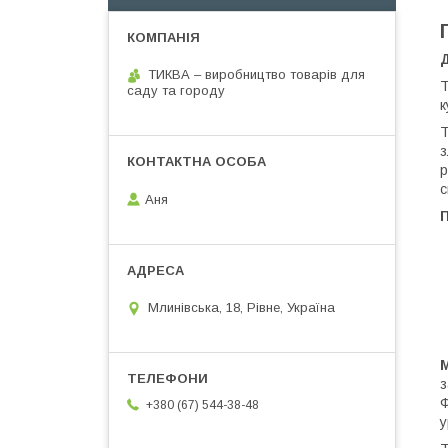
ТИКВА – виробництво товарів для
Т
саду та городу
к
Т
з
р
с
Аня
Млинівська, 18, Рівне, Україна
М
з
Ф
+380 (67) 544-38-48
у