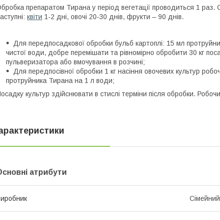
бробка препаратом Тирана у період вегетації проводиться 1 раз.
аступні:
квіти
1-2 дні, овочі 20-30 днів, фрукти – 90 днів.
Для передпосадкової обробки бульб картоплі: 15 мл протруйни
чистої води, добре перемішати та рівномірно обробити 30 кг по
пульверизатора або вмочування в розчині;
Для передпосівної обробки 1 кг насіння овочевих культур робо
протруйника Тирана на 1 л води;
осадку культур здійснювати в стислі терміни після обробки. Робоч
арактеристики
Основні атрибути
иробник
Сімейни