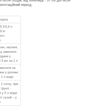
після сходів, від попелиць - 37-39 діб після
 вегетаційний період.
трати
0,3-0,4 л
0 кг
ого
у
лин, насіння,
щ замочити
години у
2-3 мл на 1 л
замочити на
ини у розчині:
 1 л води
 1 сотку, при
 ґрунті
 у 5 л води,
нт сухий – у
и