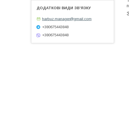
Т
п
harbuz.manager@gmail.com
+380675443848
+380675443848