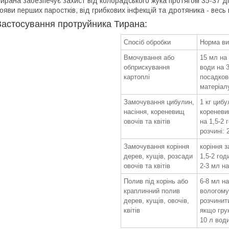
ирана забезпечує захист від колорадського жука протягом 35-37 діб 
ояви перших паростків, від грибкових інфекцій та дротяника - весь
Застосування протруйника Тирана:
Спосіб обробки
Норма ви
Вмочування або
15 мл на 
обприскування
води на 3
картоплі
посадков
матеріал
Замочування цибулин,
1 кг цибу
насіння, кореневищ
кореневи
овочів та квітів
на 1,5-2 
розчині: 
Замочування коріння
коріння 
дерев, кущів, розсади
1,5-2 год
овочів та квітів
2-3 мл на
Полив під корінь або
6-8 мл на
краплинний полив
вологому
дерев, кущів, овочів,
розчинити
квітів
якщо гру
10 л вод