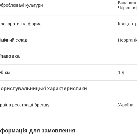
Баклажан
броблювані культури
Черешня
репаративна форма
Концентр
імічний склад
Неоргані
Упаковка
б`єм
1 л
Користувальницькі характеристики
раїна реєстрації бренду
Україна
нформація для замовлення