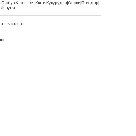
|Гарбуз|Картопля|Квіти|Кукурудза|Огірки|Помідор|
|Яблуня
ат суспензії
чні