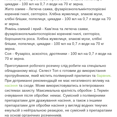
цикадки - 100 мл на 0,7 л води на 70 кг зерна.
Жито озиме - Летюча сажка, фузаріозногельмінтоспоріозні
кореневі гнилі, септоріоз. Хлібна жужелиця, злакові мухи,
хлібні блішки, попелиця, цикадки - 100 мл на 0,7 л води на 70
кг зерна.
Ячмінь озимий і ярий - Кам'яна та летюча сажки,
фузаріозногельмінтоспоріозні кореневі гнилі, септоріоз,
борошниста роса. Хлібна жужелиця, злакові мухи, хлібні
блішки, попелиця, цикадки - 100 мл на 0,7 л води на 70 кг
зерна.
Соя - Фузаріоз, аскохітоз, дротяники - 100 мл на 0,7 л води на
70 кг зерна.
Приготування робочого розчину слід робити на спеціально
обладнаному місці. Селест Топ є готовим до використання
протруйником, який містить полімерний прилипач та
барвник
.
При дотриманні рекомендацій не має негативного впливу на
насіння
та сходи. Може використовуватись в інтегрованих
системах захисту. Максимальна кратність обробок- 1.Термін
очікування після обробки: немає. Сумісний з полімерними
препаратами для дражування насіння, а також з іншими
препаратами для обробки насіння у вигляді водних текучих
емульсій з нейтральною реакцією, не сумісний з препарaтами
на основі органічних розчинників.