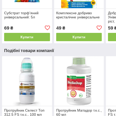
Субстрат торф'яний
Комплексне добриво
Добр
універсальний: 5л
кристалічне універсальне
Унів
ріст,
69
49
59
₴
₴
Купити
Купити
Подібні товари компанії
Протруйник Селест Топ
Протруйник Матадор т.к.с.,
Прот
312.5 FS т.к.с., 100 мл
60 мл
FS т.