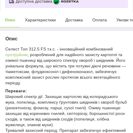
Доступна доставка
Опис
Характеристики
Доставка
Оплата
Умови п
Опис
Селест Топ 312.5 FS т.к.с. - інноваційний комбінований
протруйник
, розроблений для надійного захисту картоплі та
озимої пшениці від широкого спектру хвороб і шкідників. Його
унікальна формула, що містить три потужні діючі речовини —
тіаметоксам, флудиоксоніл і дифеноконазол, забезпечує
комплексний захист рослин протягом всього вегетаційного
періоду.
Переваги:
Широкий спектр дії: Захищає картоплю від колорадського
жука, попелиць, комплексу ґрунтових шкідників і хвороб бульб
(ризоктоніозу, фомозу, парші, сухої гнилі). Озиму пшеницю
захищає від кореневих гнилей, септоріозу, борошнистої роси
сходів, а також від шкідників сходів (попелиця, хлібна
жужелиця, злакові мухи).
Тривалий захисний період: Препарат забезпечує ефективний