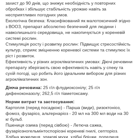
захист до 90 днів, що знижує необхідність у повторних
обробках і збільшує стабільність урожаю навіть за
несприятливих погодних умов.
Екологічна безпека: Класифікований як малотоксичний згідно
з ВООЗ, препарат абсолютно безпечний для людини і
навколишнього середовища, не накопичується у кореневій
системі рослин.
Стимуляція росту і розвитку рослин: Підвищує стресостійкість
культур, сприяє зміцненню кореневої системи та стимулює їх
ріст і розвиток.
Ефективність у різних агрокліматичних умовах: Діючі речовини
препарату зберігають свою ефективність навіть у спеку та
сухій погоді, що робить його ідеальним вибором для різних
агрокліматичних зон.
Діюча речовина:
25 г/л флудиоксонілу; 25 г/л
дифеноконазолу; 262,5 г/л тіаметоксаму.
Норми витрат та застосування:
Картопля (перед посадкою) - Парша (види), ризоктоніоз,
фомоз, фузаріоз, альтернаріоз - 20 мл на 300 мл води на 30
кг бульб.
Пшениця озима (перед сівбою) - Летюча сажка,
фузаріозногельмінтоспоріозні кореневі гнилі, септоріоз.
Хлібна жужелиця, злакові мухи, хлібні блішки, попелиця,