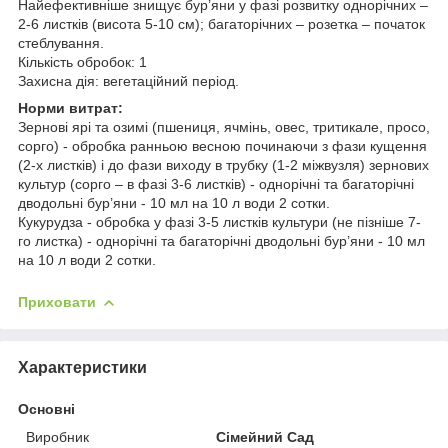
Найефективніше знищує бур’яни у фазі розвитку однорічних –
2-6 листків (висота 5-10 см); багаторічних – розетка – початок
стеблування.
Кількість обробок: 1
Захисна дія: вегетаційний період.
Норми витрат:
Зернові ярі та озимі (пшениця, ячмінь, овес, тритикале, просо,
сорго) - обробка ранньою весною починаючи з фази кущення
(2-х листків) і до фази виходу в трубку (1-2 міжвузля) зернових
культур (сорго – в фазі 3-6 листків) - однорічні та багаторічні
дводольні бур’яни - 10 мл на 10 л води 2 сотки.
Кукурудза - обробка у фазі 3-5 листків культури (не пізніше 7-
го листка) - однорічні та багаторічні дводольні бур’яни - 10 мл
на 10 л води 2 сотки.
Приховати
Характеристики
Основні
Виробник
Сімейний Сад