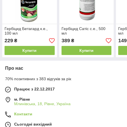
Гербіцид Бетагард к.е.,
Гербіцид Сатіс с.е., 500
Герб
100 мл
мл
мл
229
389
149
₴
₴
Купити
Купити
Про нас
70% позитивних з 383 відгуків за рік
Працює з 22.12.2017
м. Рівне
Млинівська, 18, Рівне, Україна
Контакти
Сьогодні вихідний