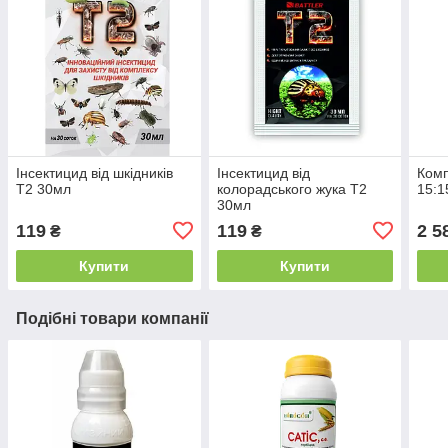
Інсектицид від шкідників
Інсектицид від
Комп
Т2 30мл
колорадського жука Т2
15:1
30мл
119
119
2 5
₴
₴
Купити
Купити
Подібні товари компанії