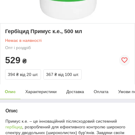
Гербіцид Примус к.е., 500 мл
Немає в наявності
Опт і роздріб
529
₴
394 ₴
від 20 шт.
367 ₴
від 100 шт.
Опис
Характеристики
Доставка
Оплата
Умови п
Опис
Примус к.е. – це інноваційний післясходовий системний
гербіцид
, розроблений для ефективного контролю широкого
спектру дводольних (широколистих) бур'янів. Завдяки своїм