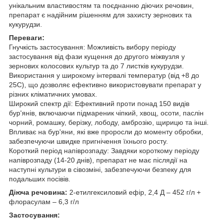
унікальним властивостям та поєднанню діючих речовин,
препарат є надійним рішенням для захисту зернових та
кукурудзи.
Переваги:
Гнучкість застосування: Можливість вибору періоду
застосування від фази кущення до другого міжвузля у
зернових колосових культур та до 7 листків кукурудзи.
Використання у широкому інтервалі температур (від +8 до
25С), що дозволяє ефективно використовувати препарат у
різних кліматичних умовах.
Широкий спектр дії: Ефективний проти понад 150 видів
бур'янів, включаючи підмареник чіпкий, хвощ, осоти, паслін
чорний, ромашку, берізку, лободу, амброзію, щирицю та інші.
Впливає на бур'яни, які вже проросли до моменту обробки,
забезпечуючи швидке пригнічення їхнього росту.
Короткий період напіврозпаду: Завдяки короткому періоду
напіврозпаду (14-20 днів), препарат не має післядії на
наступні культури в сівозміні, забезпечуючи безпеку для
подальших посівів.
Діюча речовина:
2-етилгексиловий ефір, 2,4 Д – 452 г/л +
флорасулам – 6,3 г/л
Застосування: