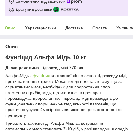
Замовлення під захистом
Доступна доставка
Опис
Характеристики
Доставка
Оплата
Умови п
Опис
Фунгіцид Альфа-Мідь 10 кг
Діюча речовина:
гідроксид міді 770 г/кг
Альфа-Мідь -
фунгіцид
контактної дії на основі гідроксиду міді,
проти патогенних грибів. Механізм дії полягає в тому, що за
сприятливих умов, необхідних для проростання спор
патогенних грибів, мідь, що міститься в препараті,
перешкоджає проростанню. Гідроксид міді призводить до
функціональних порушень життєдіяльності патогенів, що
практично усуває ймовірність виникнення резистентності до
препарату.
Тривалість захисної дії Альфа-Мідь за дотримання
оптимальних умов становить 7-10 діб, у разі випадання опадів