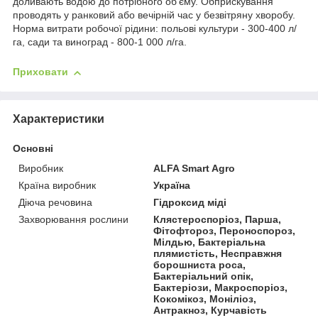
доливають водою до потрібного об'єму. Обприскування
проводять у ранковий або вечірній час у безвітряну хворобу.
Норма витрати робочої рідини: польові культури - 300-400 л/
га, сади та виноград - 800-1 000 л/га.
Приховати
Характеристики
Основні
Виробник
ALFA Smart Agro
Країна виробник
Україна
Діюча речовина
Гідроксид міді
Захворювання рослини
Клястероспоріоз, Парша,
Фітофтороз, Пероноспороз,
Мілдью, Бактеріальна
плямистість, Несправжня
борошниста роса,
Бактеріальний опік,
Бактеріози, Макроспоріоз,
Кокомікоз, Моніліоз,
Антракноз, Курчавість