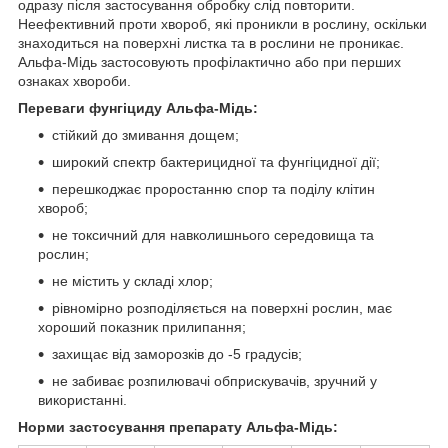
одразу після застосування обробку слід повторити.
Неефективний проти хвороб, які проникли в рослину, оскільки
знаходиться на поверхні листка та в рослини не проникає.
Альфа-Мідь застосовують профілактично або при перших
ознаках хвороби.
Переваги фунгіциду Альфа-Мідь:
стійкий до змивання дощем;
широкий спектр бактерицидної та фунгіцидної дії;
перешкоджає проростанню спор та поділу клітин
хвороб;
не токсичний для навколишнього середовища та
рослин;
не містить у складі хлор;
рівномірно розподіляється на поверхні рослин, має
хороший показник прилипання;
захищає від заморозків до -5 градусів;
не забиває розпилювачі обприскувачів, зручний у
використанні.
Норми застосування препарату Альфа-Мідь: