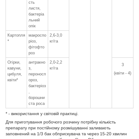
сть
листя,
бактеріа
льний
опік
Картопля
макроспо
2,6-3,0
*
ріоз,
кг/га
фітофто
роз
Огірки,
антракно
2,0-2,2
3
кавуни,
з,
кг/га
(квіти - 4)
цибуля,
пероносп
квіти*
ороз,
бактеріоз
,
борошни
ста роса
* - використання у світовій практиці.
Для приготування робочого розчину потрібну кількість
препарату при постійному розмішуванні заливають
заповнений на 1/3 бак обприскувача та через 15-20 хвилин