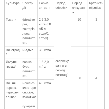
Культура
Спектр
Норма
Період
Період
Кратність
дії
витрати
обробки
очікуванн
обробок
я
Томати
фітофто
2,6-3,0
30
3
роз,
кг/га (30
бактеріа
г/5 л
льна
води/1
плямисті
сотку)
сть
Виноград
мілдью
3,0 кг/га
*
обприску
Яблуня,
парша,
1,5-2,0
вання в
груша*
бура
кг/га
період
плямисті
вегетації
сть
30
4
Вишня,
моніліоз,
4,0 кг/га
персик,
клястеро
черешня,
споріоз,
слива*
кокомікоз
,
кучеряві