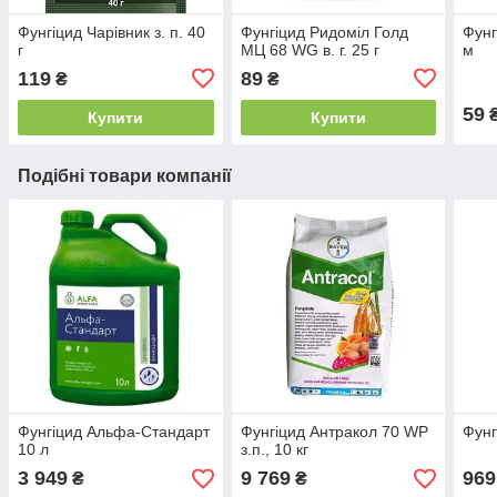
Фунгіцид Чарівник з. п. 40
Фунгіцид Ридоміл Голд
Фунг
г
МЦ 68 WG в. г. 25 г
м
119
89
₴
₴
59
Купити
Купити
Подібні товари компанії
Фунгіцид Альфа-Стандарт
Фунгіцид Антракол 70 WP
Фунг
10 л
з.п., 10 кг
3 949
9 769
969
₴
₴