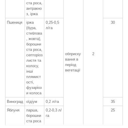
ста роса,
антракно
з, іржа
Пшениця
іржа
0,25-0,5
30
(бура,
л/га
стеблова
, жовта),
борошни
ста роса,
обприску
2
септоріоз
вання в
листя та
період
колосу,
вегетації
інші
плямист
ості,
фузаріоз
и колоса
Виноград
оїдіум
0,2 л/га
35
Яблуня
парша,
0,2-0,3 л/
25
борошни
га
ста роса