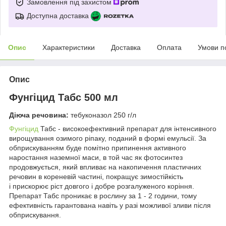
Замовлення під захистом
Доступна доставка
Опис
Характеристики
Доставка
Оплата
Умови п
Опис
Фунгіцид Табс 500 мл
Діюча речовина:
тебуконазол 250 г/л
Фунгіцид
Табс - високоефективний препарат для інтенсивного
вирощування озимого ріпаку, поданий в формі емульсії. За
обприскуванням буде помітно припинення активного
наростання наземної маси, в той час як фотосинтез
продовжується, який впливає на накопичення пластичних
речовин в кореневій частині, покращує зимостійкість
і прискорює ріст довгого і добре розгалуженого коріння.
Препарат Табс проникає в рослину за 1 - 2 години, тому
ефективність гарантована навіть у разі можливої зливи після
обприскування.