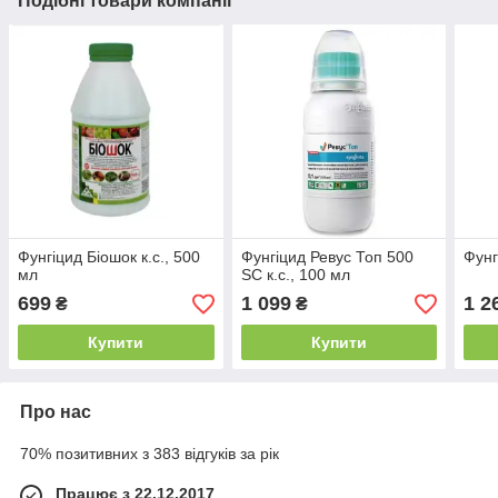
Подібні товари компанії
Фунгіцид Біошок к.с., 500
Фунгіцид Ревус Топ 500
Фунг
мл
SC к.с., 100 мл
699
1 099
1 2
₴
₴
Купити
Купити
Про нас
70% позитивних з 383 відгуків за рік
Працює з 22.12.2017