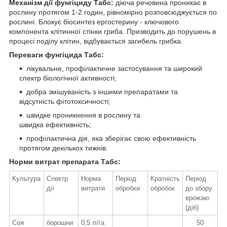
Механізм дії фунгіциду Табс:
діюча речовина проникає в
рослину протягом 1-2 годин, рівномірно розповсюджується по
рослині. Блокує біосинтез ергостерину - ключового
компонента клітинної стінки гриба. Призводить до порушень в
процесі поділу клітин, відбувається загибель грибка.
Переваги фунгіцида Табс:
лікувальне, профілактичне застосування та широкий
спектр біологічної активності;
добра змішуваність з іншими препаратами та
відсутність фітотоксичності;
швидке проникнення в рослину та
швидка ефективність;
профілактична дія, яка зберігає свою ефективність
протягом декількох тижнів.
Норми витрат препарата Табс:
Культура
Спектр
Норма
Період
Кратність
Період
дії
витрати
обробки
обробок
до збору
врожаю
(діб)
Соя
борошни
0,5 л/га
50