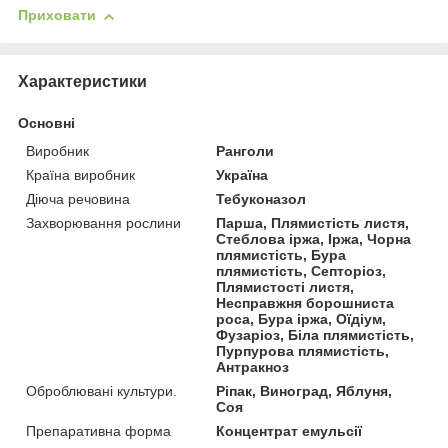
Приховати
Характеристики
Основні
Виробник
Ранголи
Країна виробник
Україна
Діюча речовина
Тебуконазол
Захворювання рослини
Парша, Плямистість листя,
Стеблова іржа, Іржа, Чорна
плямистість, Бура
плямистість, Септоріоз,
Плямистості листя,
Несправжня борошниста
роса, Бура іржа, Оїдіум,
Фузаріоз, Біла плямистість,
Пурпурова плямистість,
Антракноз
Оброблювані культури.
Ріпак, Виноград, Яблуня,
Соя
Препаративна форма
Концентрат емульсії