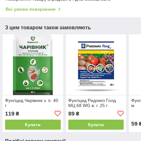
Всі умови повернення
З цим товаром також замовляють
Фунгіцид Чарівник з. п. 40
Фунгіцид Ридоміл Голд
Фунг
г
МЦ 68 WG в. г. 25 г
м
119
89
₴
₴
59
Купити
Купити