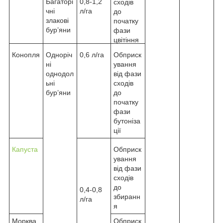
Багаторі
0,8-1,2
сходів
чні
л/га
до
злакові
початку
бур’яни
фази
цвітіння
Конопля
Одноріч
0,6 л/га
Обприск
ні
ування
однодол
від фази
ьні
сходів
бур’яни
до
початку
фази
бутоніза
ції
Капуста
Обприск
ування
від фази
сходів
до
0,4-0,8
збиранн
л/га
я
Морква
Обприск