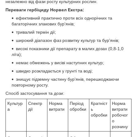
незалежно від фази росту культурних рослин.
Переваги гербіциду Норвел Екстра:
ефективний практично проти всіх однорічних та
багаторічних злакових бур'янів;
тривалий термін дії;
широкий діапазон фаз розвитку культур та бур'янів;
високі показники дії препарату в малих дозах (0,8-1,0
л/га);
немає обмежень у висіві наступних культур;
швидко розкладається у грунті та воді;
знищує підземну частину бур'янів, перешкоджаючи
повторному росту.
Спосіб застосування та дози:
Культур
Спектр
Норма
Період
Кратніст
Норма
а
дії
витрати
обробки
ь
витрати
обробки
робочог
о
розчину