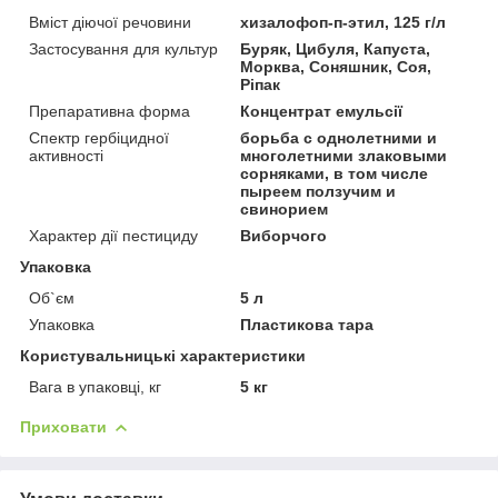
Вміст діючої речовини
хизалофоп-п-этил, 125 г/л
Застосування для культур
Буряк, Цибуля, Капуста,
Морква, Соняшник, Соя,
Ріпак
Препаративна форма
Концентрат емульсії
Спектр гербіцидної
борьба с однолетними и
активності
многолетними злаковыми
сорняками, в том числе
пыреем ползучим и
свинорием
Характер дії пестициду
Виборчого
Упаковка
Об`єм
5 л
Упаковка
Пластикова тара
Користувальницькі характеристики
Вага в упаковці, кг
5 кг
Приховати