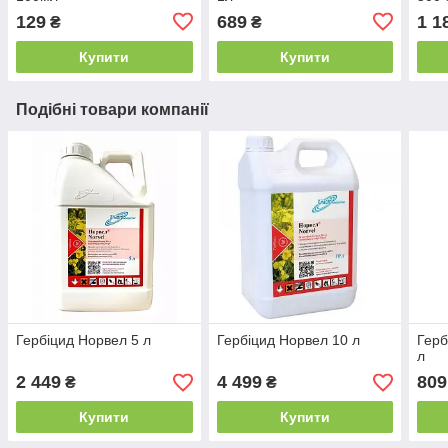
129
689
1 1
₴
₴
Купити
Купити
Подібні товари компанії
Гербіцид Норвел 5 л
Гербіцид Норвел 10 л
Герб
л
2 449
4 499
809
₴
₴
Купити
Купити