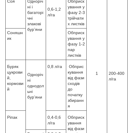
Соя
Одноріч
Обприск
ні і
ування у
0,6-1,2
багаторі
фазу 2-3
л/га
чні
трійчати
злакові
х листків
бур’яни
Соняшн
Обприск
ик
ування у
фазу 1-2
пар
листків
Буряк
0,8 л/га
Обприс
цукрови
кування
1
200-400
Одноріч
й,
від фази
л/га
ні
кормови
сходів
однодол
й
до
ьні
початку
бур’яни
збиранн
я
Ріпак
0,4-0,6
Обприск
л/га
ування
від фази