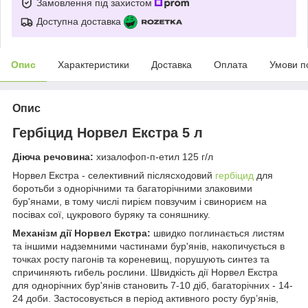
Замовлення під захистом
Доступна доставка
Опис
Характеристики
Доставка
Оплата
Умови п
Опис
Гербіцид Норвел Екстра 5 л
Діюча речовина:
хизалофоп-п-етил 125 г/л
Норвел Екстра - селективний післясходовий
гербіцид
для
боротьби з однорічними та багаторічними злаковими
бур'янами, в тому числі пирієм повзучим і свинориєм на
посівах сої, цукрового буряку та соняшнику.
Механізм дії Норвел Екстра:
швидко поглинається листям
та іншими надземними частинами бур'янів, накопичується в
точках росту пагонів та кореневищ, порушують синтез та
спричиняють гибель рослини. Швидкість дії Норвел Екстра
для однорічних бур'янів становить 7-10 діб, багаторічних - 14-
24 доби. Застосовується в період активного росту бур’янів,