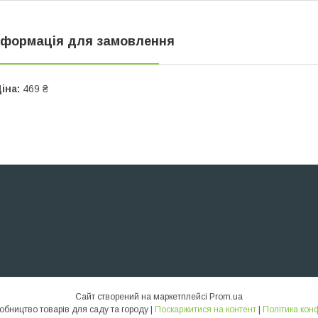
нформація для замовлення
іна:
469 ₴
Сайт створений на маркетплейсі
Prom.ua
ТИКВА – виробництво товарів для саду та городу |
Поскаржитися на контент
|
Політика кон