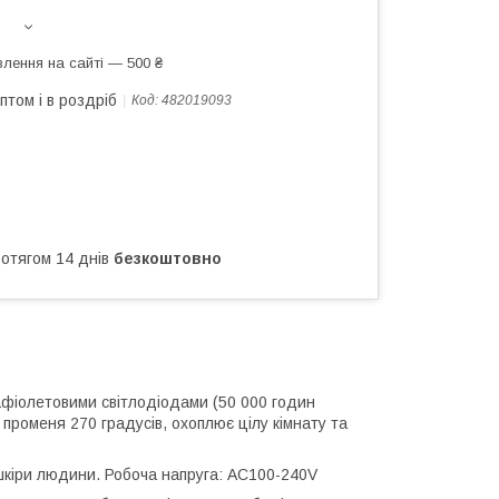
лення на сайті — 500 ₴
птом і в роздріб
Код:
482019093
ротягом 14 днів
безкоштовно
рафіолетовими світлодіодами (50 000 годин
 променя 270 градусів, охоплює цілу кімнату та
 шкіри людини. Робоча напруга: AC100-240V