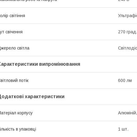
олір світіння
Ультрафі
ут свічення
270 град
жерело світла
Світлоді
Характеристики випромінювання
вітловий потік
600 лм
Додаткові характеристики
атеріал корпусу
Алюміній
ількість в упаковці
1 шт.