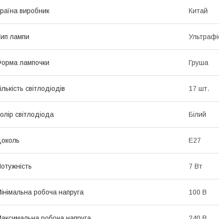
раїна виробник
Китай
ип лампи
Ультрафі
орма лампочки
Груша
ількість світлодіодів
17 шт.
олір світлодіода
Білий
околь
E27
отужність
7 Вт
інімальна робоча напруга
100 В
аксимальна робоча напруга
240 В