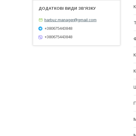
К
harbuz.manager@gmail.com
Т
+380675443848
+380675443848
Ф
К
К
Ц
П
М
М