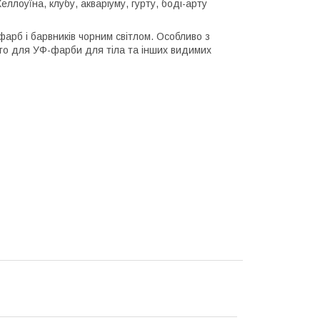
еллоуїна, клубу, акваріуму, гурту, боді-арту
фарб і барвників чорним світлом. Особливо з
о для УФ-фарби для тіла та інших видимих ​​