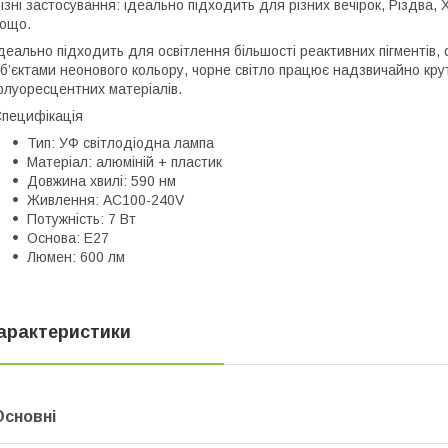
ізні застосування: ідеально підходить для різних вечірок, Різдва, Х
ощо.
деально підходить для освітлення більшості реактивних пігментів, 
б’єктами неонового кольору, чорне світло працює надзвичайно крут
луоресцентних матеріалів.
пецифікація
Тип: УФ світлодіодна лампа
Матеріал: алюміній + пластик
Довжина хвилі: 590 нм
Живлення: AC100-240V
Потужність: 7 Вт
Основа: E27
Люмен: 600 лм
арактеристики
Основні