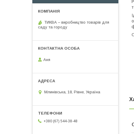
Р
т
І
о
ТИКВА – виробництво товарів для
ф
саду та городу
С
Аня
Млинівська, 18, Рівне, Україна
Х
+380 (67) 544-38-48