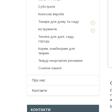
Субстрати
Кокосові вироби
Товари для дому та саду
Інструменти
Техніка для дачі, саду,
городу
Корми, комбікорми для
тварин
Тверді неорганічні речовини
Сонячні панелі
Про нас
Е
Контакти
т
м
Б
КОНТАКТИ