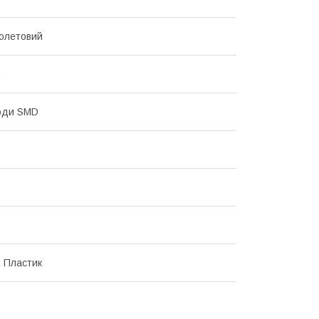
олетовий
.
оди SMD
, Пластик