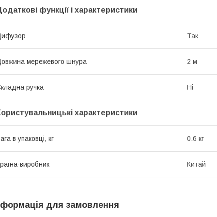
Додаткові функції і характеристики
Дифузор
Так
овжина мережевого шнура
2 м
кладна ручка
Ні
Користувальницькі характеристики
ага в упаковці, кг
0.6 кг
раїна-виробник
Китай
нформація для замовлення