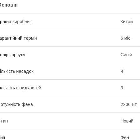
Основні
раїна виробник
Китай
арантійний термін
6 міс
олір корпусу
Синій
ількість насадок
4
ількість швидкостей
3
отужність фена
2200 Вт
Стан
Новий
ип
Фен