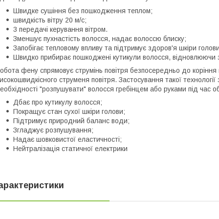
Швидке сушіння без пошкодження теплом;
швидкість вітру 20 м/с;
3 передачі керування вітром.
Зменшує пухнастість волосся, надає волоссю блиску;
Запобігає тепловому впливу та підтримує здоров'я шкіри голови
Швидко прибирає пошкоджені кутикули волосся, відновлюючи з
обота фену спрямовує струмінь повітря безпосередньо до коріння 
исокошвидкісного струменя повітря. Застосування такої технології
еобхідності "розпушувати" волосся гребінцем або руками під час о
Дбає про кутикулу волосся;
Покращує стан сухої шкіри голови;
Підтримує природний баланс води;
Згладжує розпушування;
Надає шовковистої еластичності;
Нейтралізація статичної електрики
арактеристики