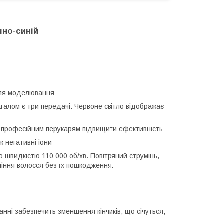
мно-синій
для моделювання
загалом є три передачі. Червоне світло відображає
и професійним перукарям підвищити ефективність
ж негативні іони
швидкістю 110 000 об/хв. Повітряний струмінь,
іння волосся без їх пошкодження:
анні забезпечить зменшення кінчиків, що січуться,