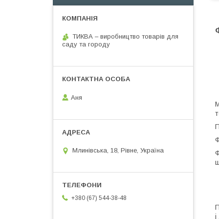
ТИКВА – виробництво товарів для
саду та городу
Аня
М
т
П
Ф
Млинівська, 18, Рівне, Україна
Ф
щ
+380 (67) 544-38-48
П
і