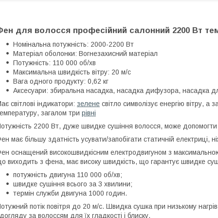
Фен для волосся професійний салонний 2200 Вт те
Номінальна потужність: 2000-2200 Вт
Матеріал оболонки: Вогнезахисний матеріал
Потужність: 110 000 об/хв
Максимальна швидкість вітру: 20 м/с
Вага одного продукту: 0,62 кг
Аксесуари: збиральна насадка, насадка дифузора, насадка 
ає світлові індикатори:
зелене
світло символізує енергію вітру, а 
емпературу, загалом три
рівні
отужність 2200 Вт, дуже швидке сушіння волосся, може допомогт
ен має більшу здатність усувати/запобігати статичній електриці, ні
ен оснащений високошвидкісним електродвигуном з максимальною 
о виходить з фена, має високу швидкість, що гарантує швидке суш
потужність двигуна 110 000 об/хв;
швидке сушіння всього за 3 хвилини;
термін служби двигуна 1000 годин.
отужний потік повітря до 20 м/с. Швидка сушка при низькому нагрів
 догляду за волоссям для їх гладкості і блиску.