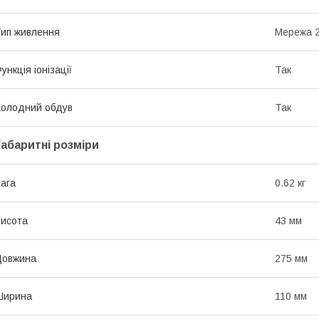
ип живлення
Мережа 2
ункція іонізації
Так
олодний обдув
Так
Габаритні розміри
ага
0.62 кг
исота
43 мм
Довжина
275 мм
Ширина
110 мм