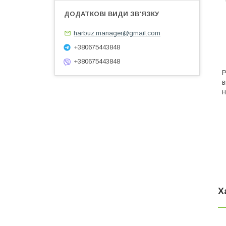
harbuz.manager@gmail.com
+380675443848
+380675443848
Р
в
н
Х