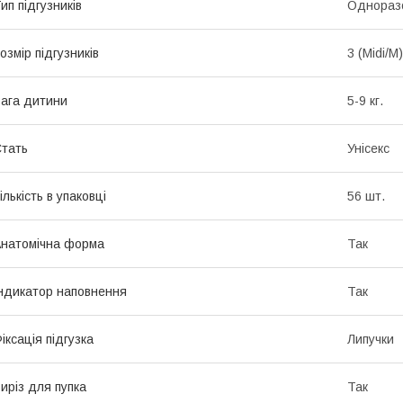
ип підгузників
Однораз
озмір підгузників
3 (Midi/M)
ага дитини
5-9 кг.
тать
Унісекс
ількість в упаковці
56 шт.
натомічна форма
Так
ндикатор наповнення
Так
іксація підгузка
Липучки
иріз для пупка
Так