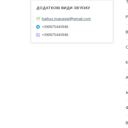
Т
Р
harbuz.manager@gmail.com
+380675443848
В
+380675443848
С
К
А
І
Ф
В