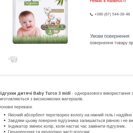
Немає в наявності
+380 (67) 544-38-48
повернення товару п
ідгузки дитячі Baby Turco 3 midi
- одноразового використання 
иготовляються з високоякісних матеріалів.
сновні переваги:
Якісний абсорбент перетворює вологу на ніжний гель і надійно
Завдяки цьому поверхня підгузника залишається рівною і не в
Індикатор змінює колір, коли настає час замінити підгузник.
Гіпоалергенні та екологічно чисті підгузки;