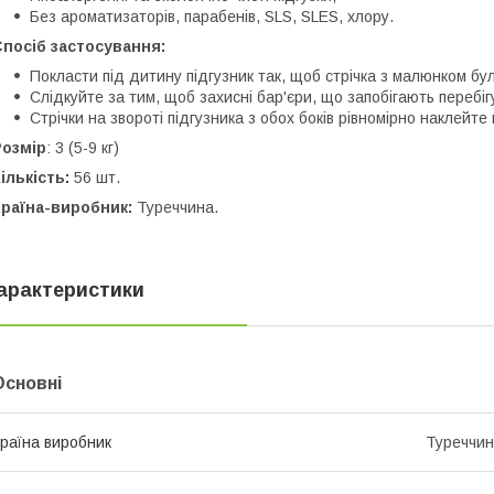
Без ароматизаторів, парабенів, SLS, SLES, хлору.
посіб застосування:
Покласти під дитину підгузник так, щоб стрічка з малюнком бу
Слідкуйте за тим, щоб захисні бар'єри, що запобігають перебіг
Стрічки на звороті підгузника з обох боків рівномірно наклейте
Розмір
: 3 (5-9 кг)
ількість:
56 шт.
раїна-виробник:
Туреччина.
арактеристики
Основні
раїна виробник
Туреччи