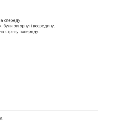
ла cпереду.
у, були загорнуті всередину.
 на стрічку попереду.
на