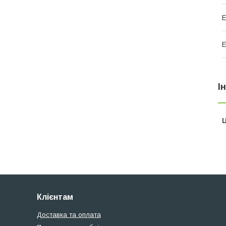
Е
Е
І
Ц
Клієнтам
Доставка та оплата