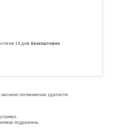
ротягом 14 днів
безкоштовно
з високою поглинаючою здатністю
 утримує.
икликає подразнень.