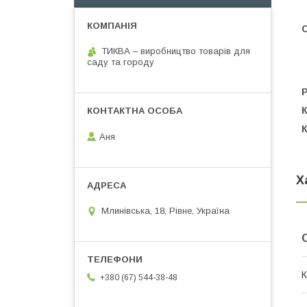
С
ТИКВА – виробництво товарів для
саду та городу
К
К
Аня
Х
Млинівська, 18, Рівне, Україна
К
+380 (67) 544-38-48