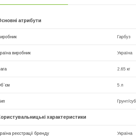
Основні атрибути
иробник
Гарбуз
раїна виробник
Україна
ага
2.65 кг
б`єм
5 л
ип
Грунт/су
Користувальницькі характеристики
раїна реєстрації бренду
Україна