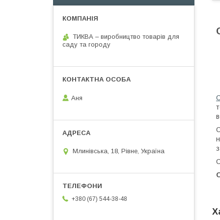
ТИКВА – виробництво товарів для
саду та городу
С
Аня
т
в
С
н
з
Млинівська, 18, Рівне, Україна
С
О
+380 (67) 544-38-48
Х