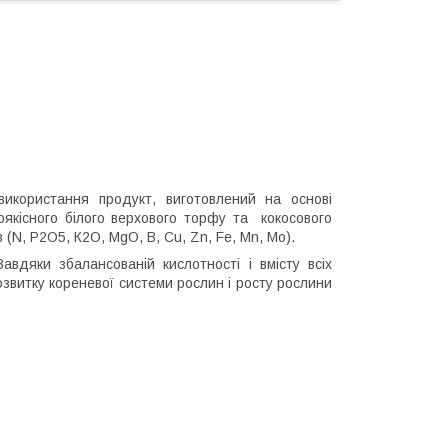
икористання продукт, виготовлений на основі
оякісного білого верхового торфу та кокосового
(N, P2О5, К2O, MgO, B, Cu, Zn, Fe, Mn, Mo).
авдяки збалансованій кислотності і вмісту всіх
витку кореневої системи рослин і росту рослини