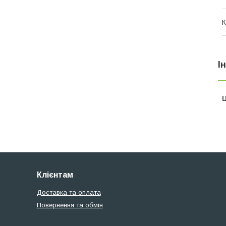
К
І
Ц
Клієнтам
Доставка та оплата
Повернення та обмін