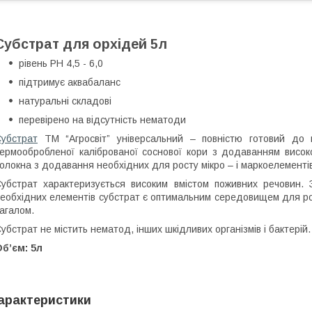
Субстрат для орхідей 5л
рівень PH 4,5 - 6,0
підтримує аквабаланс
натуральні складові
перевірено на відсутність нематоди
убстрат
ТМ “Агросвіт” універсальний – повністю готовий до в
ермообробленої каліброваної соснової кори з додаванням висок
олокна з додавання необхідних для росту мікро – і маркоелементів 
убстрат характеризується високим вмістом поживних речовин. З
еобхідних елементів субстрат є оптимальним середовищем для роз
агалом.
убстрат не містить нематод, інших шкідливих організмів і бактерій.
б’єм: 5л
арактеристики