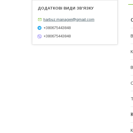
harbuz.manager@gmail.com
+380675443848
В
+380675443848
К
В
О
Т
К