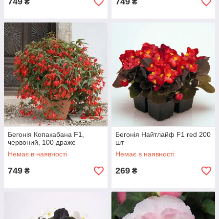
749
749
₴
₴
Бегонія Копакабана F1,
Бегонія Найтлайф F1 red 200
червоний, 100 драже
шт
Немає в наявності
Немає в наявності
749
269
₴
₴