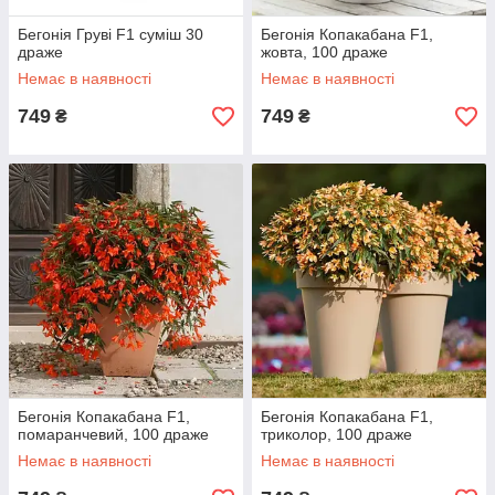
Бегонія Груві F1 cуміш 30
Бегонія Копакабана F1,
драже
жовта, 100 драже
Немає в наявності
Немає в наявності
749
749
₴
₴
Бегонія Копакабана F1,
Бегонія Копакабана F1,
помаранчевий, 100 драже
триколор, 100 драже
Немає в наявності
Немає в наявності