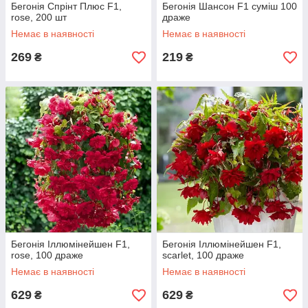
Бегонія Спрінт Плюс F1,
Бегонія Шансон F1 суміш 100
rose, 200 шт
драже
Немає в наявності
Немає в наявності
269
219
₴
₴
Бегонія Іллюмінейшен F1,
Бегонія Іллюмінейшен F1,
rose, 100 драже
scarlet, 100 драже
Немає в наявності
Немає в наявності
629
629
₴
₴