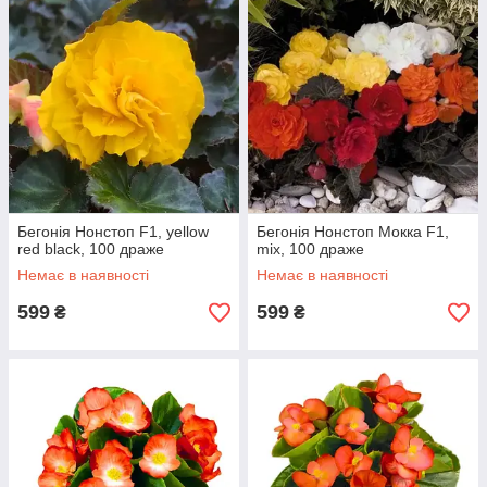
Бегонія Нонстоп F1, yellow
Бегонія Нонстоп Мокка F1,
red black, 100 драже
mix, 100 драже
Немає в наявності
Немає в наявності
599
599
₴
₴