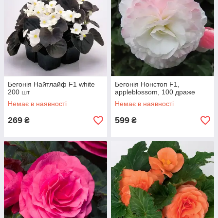
Бегонія Найтлайф F1 white
Бегонія Нонстоп F1,
200 шт
appleblossom, 100 драже
Немає в наявності
Немає в наявності
269
599
₴
₴