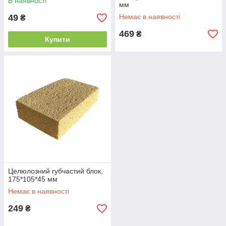
В наявності
мм
49
Немає в наявності
₴
469
₴
Купити
Целюлозний губчастий блок,
175*105*45 мм
Немає в наявності
249
₴