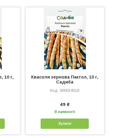
 10 г,
Квасоля зернова Пактол, 10 г,
Садиба
000024518
49 ₴
В наявності
Купити