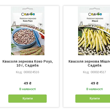
Квасоля зернова Коко Роуз,
Квасоля зернова Мішле,
10 г, Садиба
Садиба
000024516
000024517
49 ₴
49 ₴
В наявності
В наявності
Купити
Купити