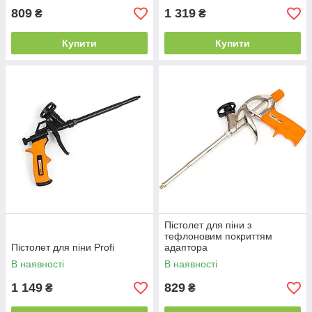
809
1 319
₴
₴
Купити
Купити
Пістолет для піни з
тефлоновим покриттям
Пістолет для піни Profi
адаптора
В наявності
В наявності
1 149
829
₴
₴